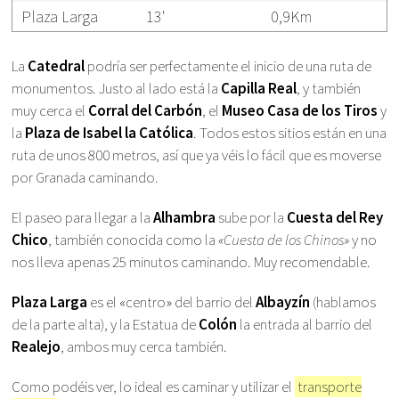
Plaza Larga
13'
0,9Km
La
Catedral
podría ser perfectamente el inicio de una ruta de
monumentos. Justo al lado está la
Capilla Real
, y también
muy cerca el
Corral del Carbón
, el
Museo Casa de los Tiros
y
la
Plaza de Isabel la Católica
. Todos estos sitios están en una
ruta de unos 800 metros, así que ya véis lo fácil que es moverse
por Granada caminando.
El paseo para llegar a la
Alhambra
sube por la
Cuesta del Rey
Chico
, también conocida como la
«Cuesta de los Chinos»
y no
nos lleva apenas 25 minutos caminando. Muy recomendable.
Plaza Larga
es el «centro» del barrio del
Albayzín
(hablamos
de la parte alta), y la Estatua de
Colón
la entrada al barrio del
Realejo
, ambos muy cerca también.
Como podéis ver, lo ideal es caminar y utilizar el
transporte