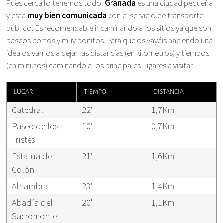
Pues cerca lo tenemos todo.
Granada
es una ciudad pequeña
y esta
muy bien comunicada
con el servicio de transporte
público. Es recomendable ir caminando a los sitios ya que son
paseos cortos y muy bonitos. Para que os vayáis haciendo una
idea os vamos a dejar las distancias (en kilómetros) y tiempos
(en minutos) caminando a los principales lugares a visitar.
LUGAR
TIEMPO
DISTANCIA
Catedral
22'
1,7Km
Paseo de los
10'
0,7Km
Tristes
Estatua de
21'
1,6Km
Colón
Alhambra
23'
1,4Km
Abadía del
20'
1,1Km
Sacromonte