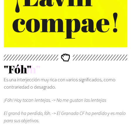
"Fóh"
Es una interjección muy rica con varios significados, como
contrariedad o desagrado.
¡Fóh! Hoy tocan lentejas. -> No me gustan las lentejas
El graná ha perdido, fóh. -> El Granada CF ha perdido y es malo
para sus objetivos.