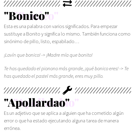
"Bonico"
Esta es una palabra con varios significados. Para empezar
sustituye a Bonito y significa lo mismo. También funciona como
sinónimo de pillo, listo, espabilado…
¡Lavín que bonico! -> ¡Madre mía que bonito!
Te has quedado el pionono más grande, ¡qué bonico eres! -> Te
has quedado el pastel más grande, eres muy pillo.
"Apollardao"
Es un adjetivo que se aplica a alguien que ha cometido algún
error o que ha estado ejecutando alguna tarea de manera
errónea.