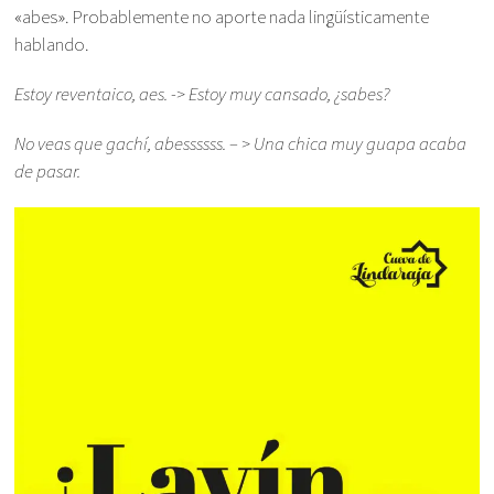
«abes». Probablemente no aporte nada lingüísticamente
hablando.
Estoy reventaico, aes. -> Estoy muy cansado, ¿sabes?
No veas que gachí, abessssss. – > Una chica muy guapa acaba
de pasar.