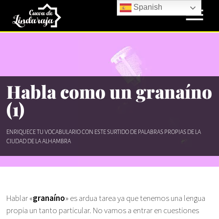
Spanish
Habla como un granaíno
(1)
ENRIQUECE TU VOCABULARIO CON ESTE SURTIDO DE PALABRAS PROPIAS DE LA
CIUDAD DE LA ALHAMBRA
Hablar «
granaíno
» es ardua tarea ya que tenemos una lengua
propia un tanto particular. No vamos a entrar en cuestiones